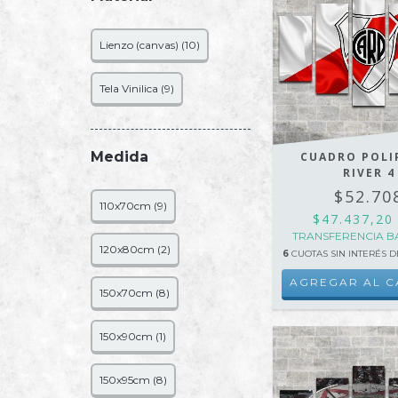
Lienzo (canvas) (10)
Tela Vinilica (9)
Medida
CUADRO POLI
RIVER 4
$52.70
110x70cm (9)
$47.437,2
TRANSFERENCIA B
120x80cm (2)
6
CUOTAS SIN INTERÉS 
AGREGAR AL C
150x70cm (8)
150x90cm (1)
150x95cm (8)