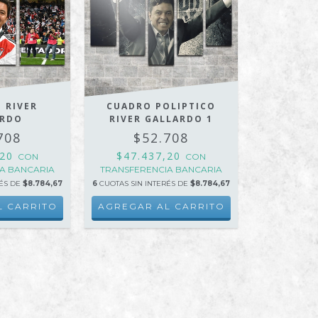
 RIVER
CUADRO POLIPTICO
ARDO
RIVER GALLARDO 1
708
$52.708
,20
$47.437,20
CON
CON
A BANCARIA
TRANSFERENCIA BANCARIA
RÉS DE
$8.784,67
6
CUOTAS SIN INTERÉS DE
$8.784,67
L CARRITO
AGREGAR AL CARRITO