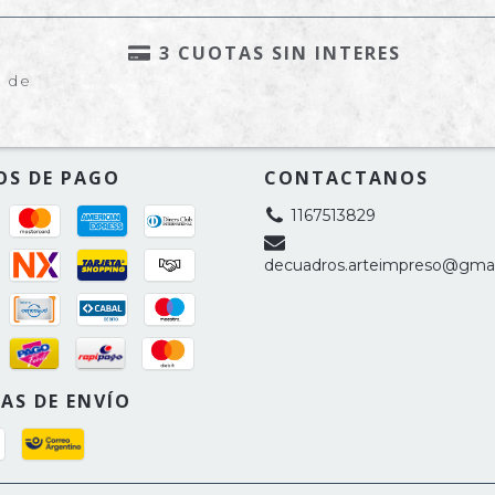
3 CUOTAS SIN INTERES
e de
OS DE PAGO
CONTACTANOS
1167513829
decuadros.arteimpreso@gma
AS DE ENVÍO