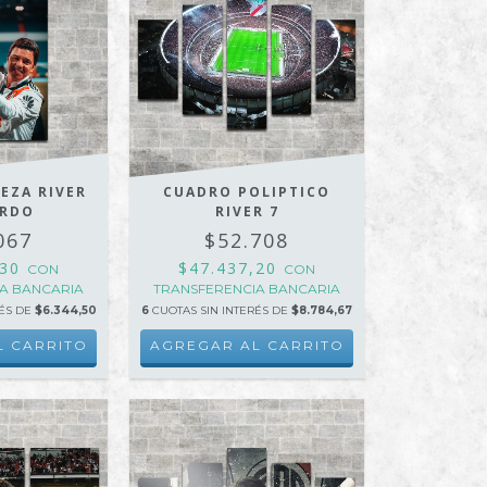
IEZA RIVER
CUADRO POLIPTICO
ARDO
RIVER 7
067
$52.708
,30
$47.437,20
CON
CON
A BANCARIA
TRANSFERENCIA BANCARIA
RÉS DE
$6.344,50
6
CUOTAS SIN INTERÉS DE
$8.784,67
L CARRITO
AGREGAR AL CARRITO