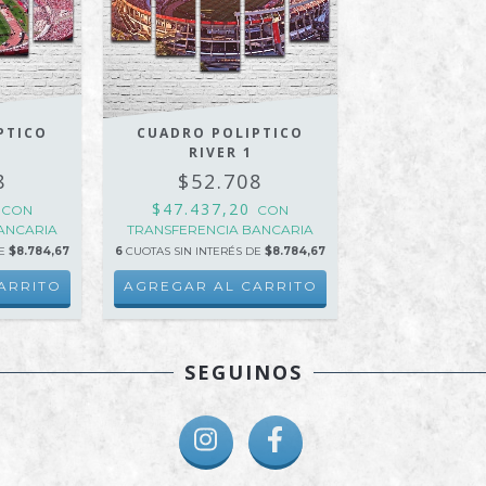
PTICO
CUADRO POLIPTICO
RIVER 1
8
$52.708
0
$47.437,20
CON
CON
ANCARIA
TRANSFERENCIA BANCARIA
DE
$8.784,67
6
CUOTAS SIN INTERÉS DE
$8.784,67
ARRITO
AGREGAR AL CARRITO
SEGUINOS