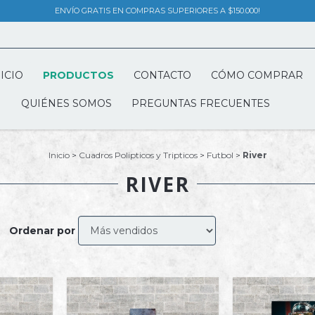
ENVÍO GRATIS EN COMPRAS SUPERIORES A $150.000!
ICIO
PRODUCTOS
CONTACTO
CÓMO COMPRAR
QUIÉNES SOMOS
PREGUNTAS FRECUENTES
Inicio
>
Cuadros Polipticos y Tripticos
>
Futbol
>
River
RIVER
Ordenar por