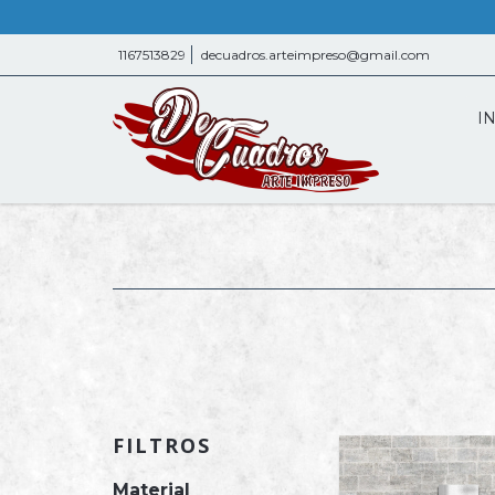
1167513829
decuadros.arteimpreso@gmail.com
IN
FILTROS
Material