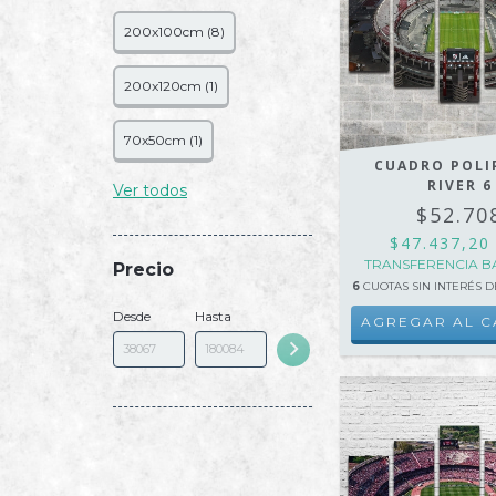
200x100cm (8)
200x120cm (1)
70x50cm (1)
CUADRO POLI
RIVER 6
Ver todos
$52.70
$47.437,2
TRANSFERENCIA B
Precio
6
CUOTAS SIN INTERÉS 
Desde
Hasta
AGREGAR AL C