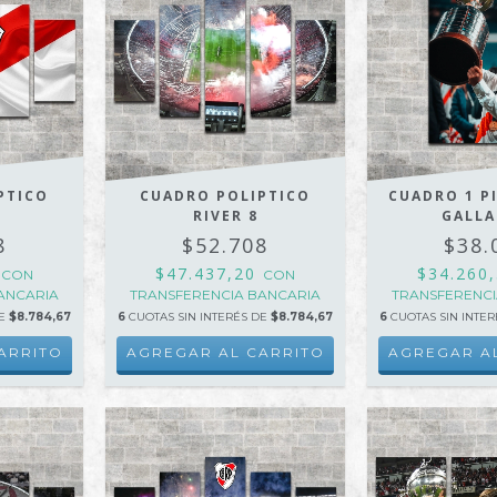
PTICO
CUADRO POLIPTICO
CUADRO 1 P
RIVER 8
GALL
8
$52.708
$38.
0
$47.437,20
$34.260
CON
CON
ANCARIA
TRANSFERENCIA BANCARIA
TRANSFERENCI
DE
$8.784,67
6
CUOTAS SIN INTERÉS DE
$8.784,67
6
CUOTAS SIN INTE
ARRITO
AGREGAR AL CARRITO
AGREGAR A