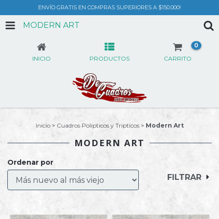
ENVÍO GRATIS EN COMPRAS SUPERIORES A $150.000!
MODERN ART
0
INICIO
PRODUCTOS
CARRITO
Inicio
>
Cuadros Polipticos y Tripticos
>
Modern Art
MODERN ART
Ordenar por
FILTRAR