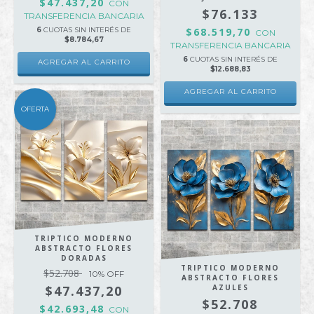
$47.437,20
CON
$76.133
TRANSFERENCIA BANCARIA
6
CUOTAS SIN INTERÉS DE
$68.519,70
CON
$8.784,67
TRANSFERENCIA BANCARIA
6
CUOTAS SIN INTERÉS DE
AGREGAR AL CARRITO
$12.688,83
AGREGAR AL CARRITO
OFERTA
TRIPTICO MODERNO
ABSTRACTO FLORES
DORADAS
TRIPTICO MODERNO
$52.708
10
% OFF
ABSTRACTO FLORES
$47.437,20
AZULES
$52.708
$42.693,48
CON