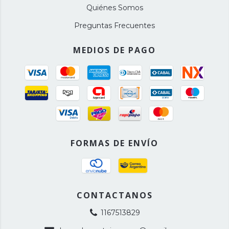
Quiénes Somos
Preguntas Frecuentes
MEDIOS DE PAGO
FORMAS DE ENVÍO
CONTACTANOS
1167513829