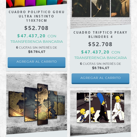
CUADRO POLIPTICO GOKU
ULTRA INSTINTO
110X70CM
$52.708
CUADRO TRIPTICO PEAKY
$47.437,20
CON
BLINDERS 4
TRANSFERENCIA BANCARIA
$52.708
6
CUOTAS SIN INTERÉS DE
$47.437,20
$8.784,67
CON
TRANSFERENCIA BANCARIA
AGREGAR AL CARRITO
6
CUOTAS SIN INTERÉS DE
$8.784,67
AGREGAR AL CARRITO