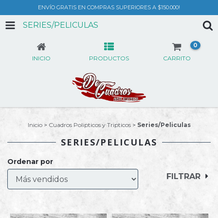
ENVÍO GRATIS EN COMPRAS SUPERIORES A $150.000!
SERIES/PELICULAS
0
INICIO
PRODUCTOS
CARRITO
Inicio
>
Cuadros Polipticos y Tripticos
>
Series/Peliculas
SERIES/PELICULAS
Ordenar por
FILTRAR