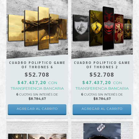
CUADRO POLIPTICO GAME
CUADRO POLIPTICO GAME
OF THRONES 6
OF THRONES 2
$52.708
$52.708
$47.437,20
$47.437,20
CON
CON
TRANSFERENCIA BANCARIA
TRANSFERENCIA BANCARIA
6
CUOTAS SIN INTERÉS DE
6
CUOTAS SIN INTERÉS DE
$8.784,67
$8.784,67
AGREGAR AL CARRITO
AGREGAR AL CARRITO