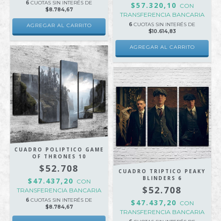
6
CUOTAS SIN INTERÉS DE
$57.320,10
CON
$8.784,67
TRANSFERENCIA BANCARIA
6
CUOTAS SIN INTERÉS DE
AGREGAR AL CARRITO
$10.614,83
AGREGAR AL CARRITO
CUADRO POLIPTICO GAME
OF THRONES 10
$52.708
CUADRO TRIPTICO PEAKY
BLINDERS 6
$47.437,20
CON
$52.708
TRANSFERENCIA BANCARIA
6
CUOTAS SIN INTERÉS DE
$47.437,20
CON
$8.784,67
TRANSFERENCIA BANCARIA