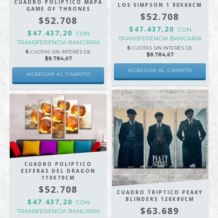
CUADRO POLIPTICO MAPA
LOS SIMPSON 1 90X60CM
GAME OF THRONES
$52.708
$52.708
$47.437,20
CON
$47.437,20
CON
TRANSFERENCIA BANCARIA
TRANSFERENCIA BANCARIA
6
CUOTAS SIN INTERÉS DE
6
CUOTAS SIN INTERÉS DE
$8.784,67
$8.784,67
AGREGAR AL CARRITO
AGREGAR AL CARRITO
CUADRO POLIPTICO
ESFERAS DEL DRAGON
110X70CM
$52.708
CUADRO TRIPTICO PEAKY
BLINDERS 120X80CM
$47.437,20
CON
$63.689
TRANSFERENCIA BANCARIA