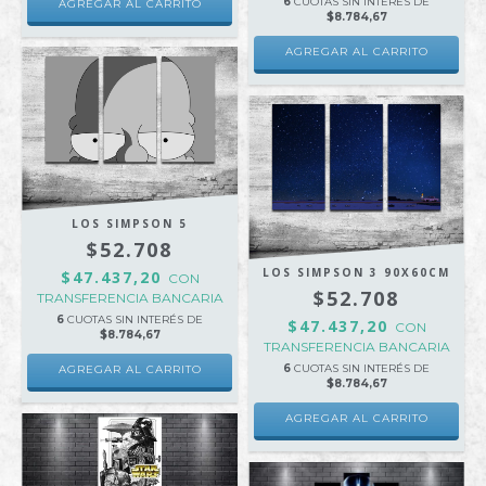
6
CUOTAS SIN INTERÉS DE
AGREGAR AL CARRITO
$8.784,67
AGREGAR AL CARRITO
LOS SIMPSON 5
$52.708
LOS SIMPSON 3 90X60CM
$47.437,20
CON
$52.708
TRANSFERENCIA BANCARIA
6
CUOTAS SIN INTERÉS DE
$47.437,20
CON
$8.784,67
TRANSFERENCIA BANCARIA
6
CUOTAS SIN INTERÉS DE
AGREGAR AL CARRITO
$8.784,67
AGREGAR AL CARRITO