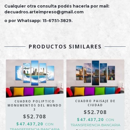
Cualquier otra consulta podés hacerla por mail:
decuadros.arteimpreso@gmail.com
o por Whatsapp: 15-6751-3829.
PRODUCTOS SIMILARES
CUADRO PAISAJE DE
CUADRO POLIPTICO
CIUDAD
O
MONUMENTOS DEL MUNDO
3
$52.708
$52.708
$47.437,20
CON
$47.437,20
CON
TRANSFERENCIA BANCARIA
TRANSFERENCIA BANCARIA