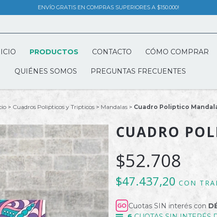
ENVÍO GRATIS EN COMPRAS SUPERIORES A $150.000!
ICIO
PRODUCTOS
CONTACTO
CÓMO COMPRAR
QUIÉNES SOMOS
PREGUNTAS FRECUENTES
cio
>
Cuadros Polipticos y Tripticos
>
Mandalas
>
Cuadro Poliptico Mandala
CUADRO POL
$52.708
$47.437,20
CON
TRA
Cuotas SIN interés con
D
6
CUOTAS SIN INTERÉS 