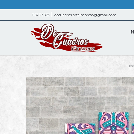
1167513829
decuadros.arteimpreso@gmail.com
IN
Ini