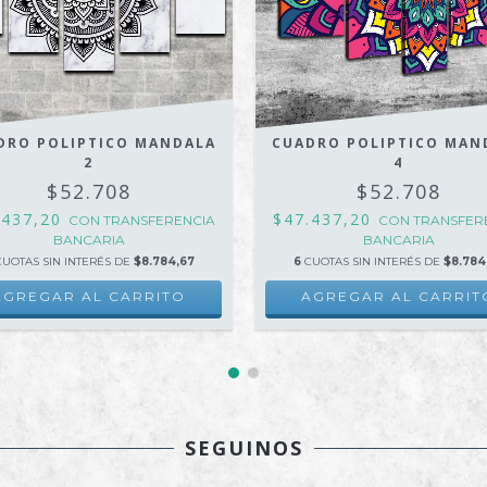
DRO POLIPTICO MANDALA
CUADRO POLIPTICO MAN
2
4
$52.708
$52.708
.437,20
$47.437,20
CON
TRANSFERENCIA
CON
TRANSFER
BANCARIA
BANCARIA
CUOTAS SIN INTERÉS DE
$8.784,67
6
CUOTAS SIN INTERÉS DE
$8.784
AGREGAR AL CARRITO
AGREGAR AL CARRIT
SEGUINOS