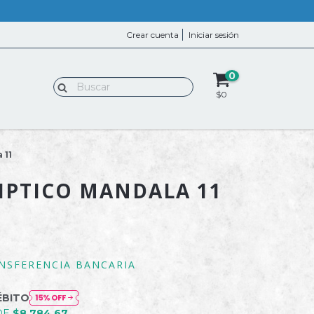
Crear cuenta
Iniciar sesión
0
$0
 11
IPTICO MANDALA 11
NSFERENCIA BANCARIA
ÉBITO
DE
$8.784,67