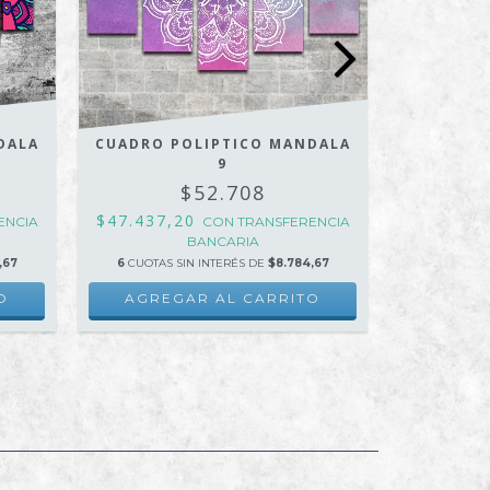
CUADRO 
DALA
CUADRO POLIPTICO MANDALA
$47.437
9
$52.708
6
CUOTAS 
$47.437,20
ENCIA
CON
TRANSFERENCIA
AGRE
BANCARIA
,67
6
CUOTAS SIN INTERÉS DE
$8.784,67
O
AGREGAR AL CARRITO