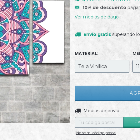
10% de descuento
pagan
Ver medios de pago
Envío gratis
superando l
MATERIAL:
ME
Entregas para el CP:
Medios de envío
C
No sé mi código postal