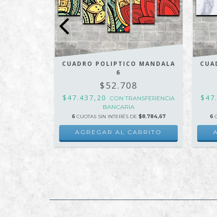
 MANDALA
CUADRO POLIPTICO MANDALA
CUA
6
$52.708
$47.437,20
$47
NSFERENCIA
CON
TRANSFERENCIA
BANCARIA
E
$8.784,67
6
CUOTAS SIN INTERÉS DE
$8.784,67
6
RRITO
AGREGAR AL CARRITO